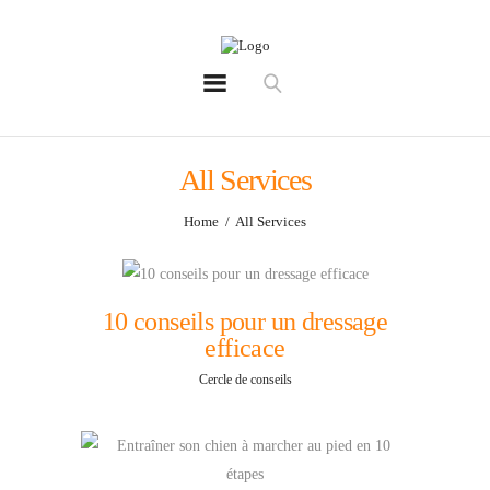
Perdrioles
Élevage de chien de chasse épagneul français french spaniel breeder
Accueil
All Services
Contactez-nous pour plus
d’informations
Home
All Services
Chiots disponibles à venir
Nos conseils
10 conseils pour un dressage
Chasse/Pêche
efficace
Nos images
Cercle de conseils