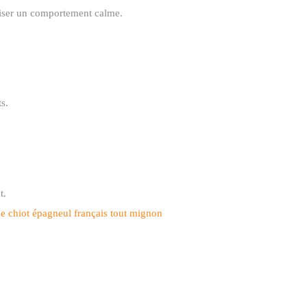
riser un comportement calme.
s.
gement.