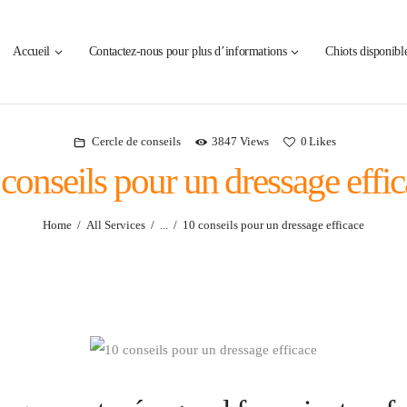
Accueil
Perdrioles
Accueil
Contactez-nous pour plus d’informations
Chiots disponible
Contactez-nous pour plus
Élevage de chien de chasse épagneul français french spaniel breeder
d’informations
Chiots disponibles à venir
Cercle de conseils
3847
Views
0
Likes
Nos conseils
conseils pour un dressage effi
Chasse/Pêche
Home
All Services
...
10 conseils pour un dressage efficace
Nos images