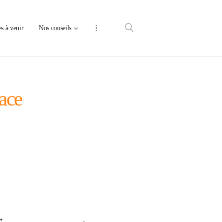
s à venir
Nos conseils
cace