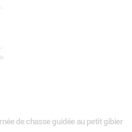
ns
ur
de
née de chasse guidée au petit gibier