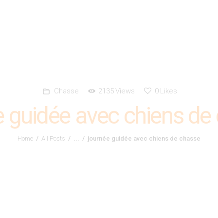
Perdrioles
Élevage de chien de chasse épagneul français french spaniel breeder
Chasse
2135
Views
0
Likes
e guidée avec chiens de
Home
All Posts
...
journée guidée avec chiens de chasse