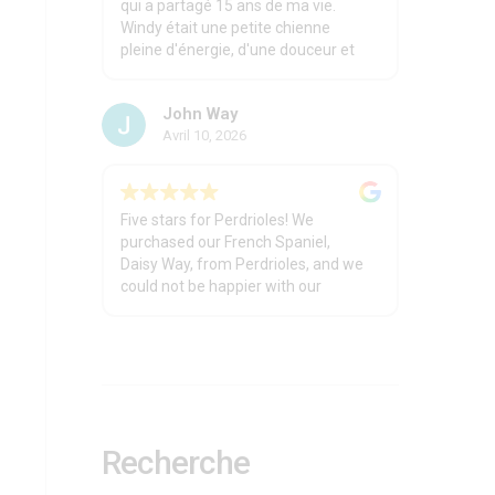
qui a partagé 15 ans de ma vie.
Windy était une petite chienne
pleine d'énergie, d'une douceur et
d'une patience remarquable avec
les enfants.
John Way
Leslie est un éleveur passionné et
Avril 10, 2026
encadrant au besoin.
Merci Leslie pour ces beaux chiens!
Five stars for Perdrioles! We
purchased our French Spaniel,
Daisy Way, from Perdrioles, and we
could not be happier with our
experience. Daisy Way has been an
outstanding dog in every way—
smart, incredibly easy to train, and
exceptionally well tempered. She
learns quickly, is eager to please,
and has the kind of calm, balanced
personality that makes her a joy to
Recherche
have around every day.