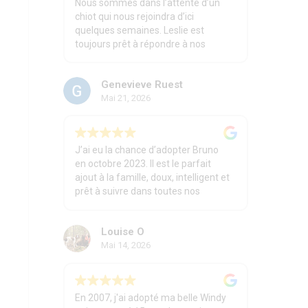
Nous sommes dans l’attente d’un
chiot qui nous rejoindra d’ici
quelques semaines. Leslie est
toujours prêt à répondre à nos
questions et à nous conseiller avec
une belle disponibilité et un
Genevieve Ruest
professionnalisme confirmé! Il est
Mai 21, 2026
vraiment à l’écoute de nos besoins
et ses chiens sont traités avec
respect dans un environnement
optimal pour leurs premières
J’ai eu la chance d’adopter Bruno
foulées au sol!
en octobre 2023. Il est le parfait
ajout à la famille, doux, intelligent et
Nous sommes ravis et attendons
prêt à suivre dans toutes nos
d’aller chercher notre petite Gaïa
aventures. Je n’hésiterai pas à
avec impatience 🥰
agrandir la famille avec cet éleveur
Louise O
Mai 14, 2026
En 2007, j'ai adopté ma belle Windy