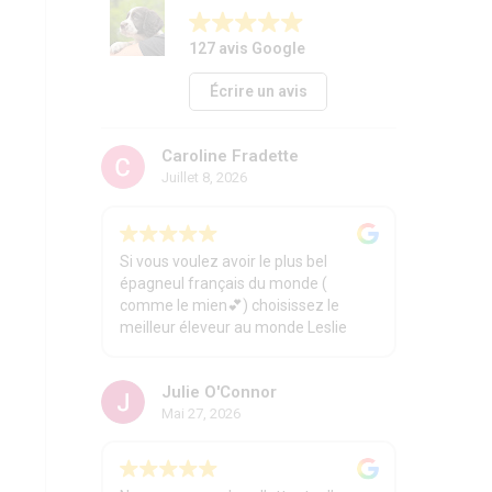
127 avis Google
Écrire un avis
Caroline Fradette
Juillet 8, 2026
Si vous voulez avoir le plus bel
épagneul français du monde (
comme le mien💕) choisissez le
meilleur éleveur au monde Leslie
Jonkov des Perdrioles. Chiens
magnifiques en parfaite santé. Un
Julie O'Connor
service impeccable et chaleureux.
Mai 27, 2026
Bon, le plus beau des plus beaux
c'est mon Elzéor mais il y en aura
d'autres presque aussi beau 😜